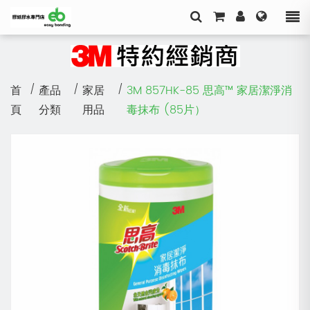
首
/
產品
/
家居
/
3M 857HK-85 思高™ 家居潔淨消
頁
分類
用品
毒抹布 (85片）