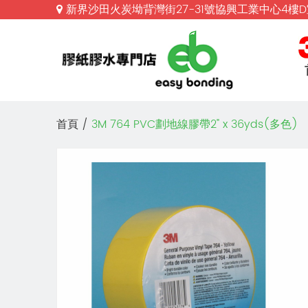
新界沙田火炭坳背灣街27-31號協興工業中心4
首頁
/
3M 764 PVC劃地線膠帶2" x 36yds(多色)