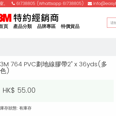
樓D室。
61738805 (Whattsapp 61738805)
info@easy
首頁
產品分類
品牌專區
特價貨品
3M 764 PVC劃地線膠帶2" x 36yds(多
色)
HK$ 55.00
庫存狀態: 有庫存