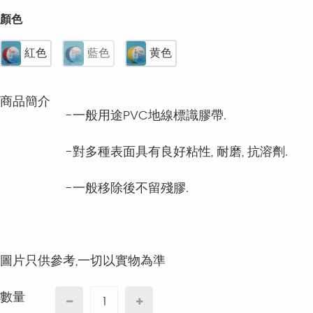
顏色
紅色
藍色
黄色
商品簡介
-一般用途PVC地線標識膠帶.
-對多種表面具有良好粘性, 耐磨, 抗溶劑.
-一般移除後不留殘膠.
圖片只供參考,一切以實物為準
數量